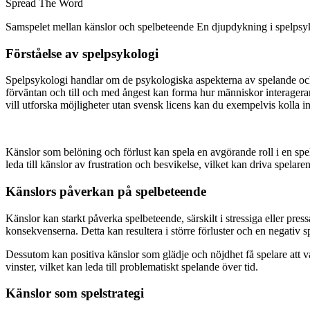
Spread The Word
Samspelet mellan känslor och spelbeteende En djupdykning i spelpsy
Förståelse av spelpsykologi
Spelpsykologi handlar om de psykologiska aspekterna av spelande och
förväntan och till och med ångest kan forma hur människor interagera
vill utforska möjligheter utan svensk licens kan du exempelvis kolla i
Känslor som belöning och förlust kan spela en avgörande roll i en spel
leda till känslor av frustration och besvikelse, vilket kan driva spelare
Känslors påverkan på spelbeteende
Känslor kan starkt påverka spelbeteende, särskilt i stressiga eller pres
konsekvenserna. Detta kan resultera i större förluster och en negativ s
Dessutom kan positiva känslor som glädje och nöjdhet få spelare att 
vinster, vilket kan leda till problematiskt spelande över tid.
Känslor som spelstrategi