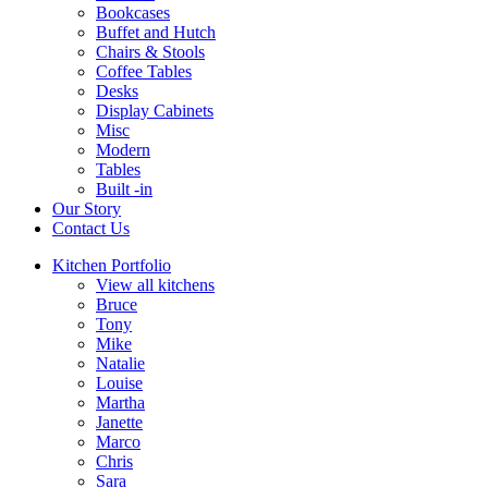
Bookcases
Buffet and Hutch
Chairs & Stools
Coffee Tables
Desks
Display Cabinets
Misc
Modern
Tables
Built -in
Our Story
Contact Us
Kitchen Portfolio
View all kitchens
Bruce
Tony
Mike
Natalie
Louise
Martha
Janette
Marco
Chris
Sara