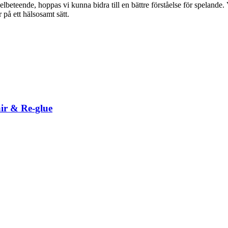
teende, hoppas vi kunna bidra till en bättre förståelse för spelande. Vi s
på ett hälsosamt sätt.
ir & Re-glue