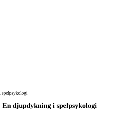
i spelpsykologi
 En djupdykning i spelpsykologi