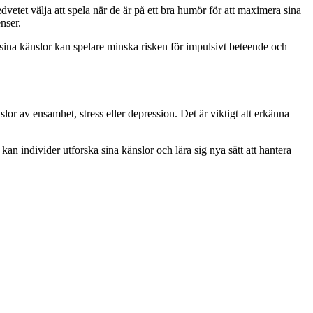
vetet välja att spela när de är på ett bra humör för att maximera sina
nser.
 sina känslor kan spelare minska risken för impulsivt beteende och
r av ensamhet, stress eller depression. Det är viktigt att erkänna
kan individer utforska sina känslor och lära sig nya sätt att hantera