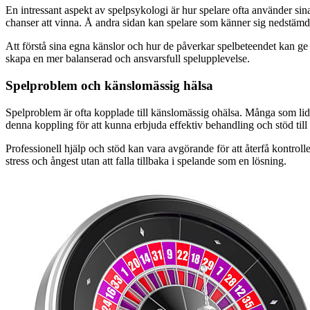
En intressant aspekt av spelpsykologi är hur spelare ofta använder sina
chanser att vinna. Å andra sidan kan spelare som känner sig nedstämda e
Att förstå sina egna känslor och hur de påverkar spelbeteendet kan ge 
skapa en mer balanserad och ansvarsfull spelupplevelse.
Spelproblem och känslomässig hälsa
Spelproblem är ofta kopplade till känslomässig ohälsa. Många som lide
denna koppling för att kunna erbjuda effektiv behandling och stöd til
Professionell hjälp och stöd kan vara avgörande för att återfå kontroll
stress och ångest utan att falla tillbaka i spelande som en lösning.