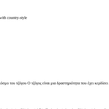
with country-style
σμο του τζόγου Ο τζόγος είναι μια δραστηριότητα που έχει κερδίσει