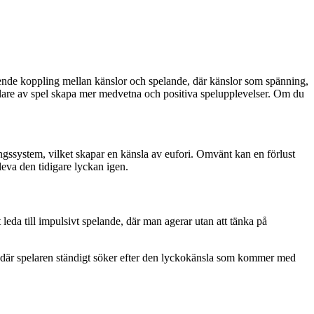
ende koppling mellan känslor och spelande, där känslor som spänning,
klare av spel skapa mer medvetna och positiva spelupplevelser. Om du
ingssystem, vilket skapar en känsla av eufori. Omvänt kan en förlust
pleva den tidigare lyckan igen.
t leda till impulsivt spelande, där man agerar utan att tänka på
l där spelaren ständigt söker efter den lyckokänsla som kommer med